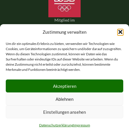
Mitglied im
Deutschen
Zustimmung verwalten
Olympischen
Sportbund
Um dir ein optimales Erlebnis zu bieten, verwenden wir Technologien wie
Cookies, um Geräteinformationen zu speichern und/oder darauf zuzugreifen.
Wenn du diesen Technologien zustimmst, können wir Daten wie das
Surfverhalten oder eindeutige IDs auf dieser Website verarbeiten. Wenn du
deine Zustimmung nicht erteilst oder zurückziehst, können bestimmte
Merkmale und Funktionen beeinträchtigt werden.
Akzeptieren
Mitglied der International
Ablehnen
Naturist Federation (INF-
FNI)
Einstellungen ansehen
Datenschutzerklärung
Impressum
Home
Impressum
Datenschutzerklärung
Kontakt