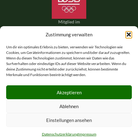
Mitglied im
Deutschen
Zustimmung verwalten
Olympischen
Sportbund
Um dir ein optimales Erlebnis zu bieten, verwenden wir Technologien wie
Cookies, um Geräteinformationen zu speichern und/oder darauf zuzugreifen.
Wenn du diesen Technologien zustimmst, können wir Daten wie das
Surfverhalten oder eindeutige IDs auf dieser Website verarbeiten. Wenn du
deine Zustimmung nicht erteilst oder zurückziehst, können bestimmte
Merkmale und Funktionen beeinträchtigt werden.
Akzeptieren
Mitglied der International
Ablehnen
Naturist Federation (INF-
FNI)
Einstellungen ansehen
Datenschutzerklärung
Impressum
Home
Impressum
Datenschutzerklärung
Kontakt