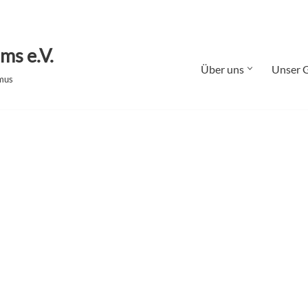
ms e.V.
Über uns
Unser 
smus